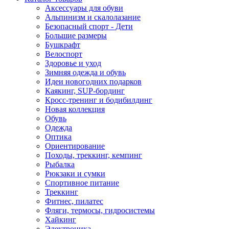
Аксессуары для обуви
Альпинизм и скалолазание
Безопасный спорт - Дети
Большие размеры
Бушкрафт
Велоспорт
Здоровье и уход
Зимняя одежда и обувь
Идеи новогодних подарков
Каякинг, SUP-бординг
Кросс-тренинг и бодибилдинг
Новая коллекция
Обувь
Одежда
Оптика
Ориентирование
Походы, треккинг, кемпинг
Рыбалка
Рюкзаки и сумки
Спортивное питание
Треккинг
Фитнес, пилатес
Фляги, термосы, гидросистемы
Хайкинг
Электроника