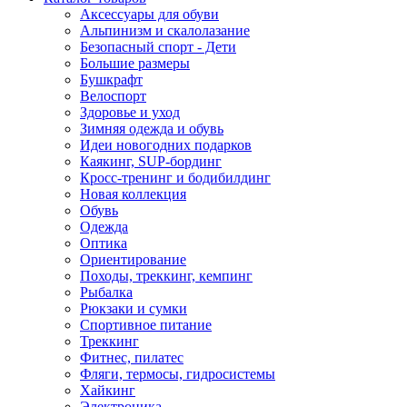
Аксессуары для обуви
Альпинизм и скалолазание
Безопасный спорт - Дети
Большие размеры
Бушкрафт
Велоспорт
Здоровье и уход
Зимняя одежда и обувь
Идеи новогодних подарков
Каякинг, SUP-бординг
Кросс-тренинг и бодибилдинг
Новая коллекция
Обувь
Одежда
Оптика
Ориентирование
Походы, треккинг, кемпинг
Рыбалка
Рюкзаки и сумки
Спортивное питание
Треккинг
Фитнес, пилатес
Фляги, термосы, гидросистемы
Хайкинг
Электроника