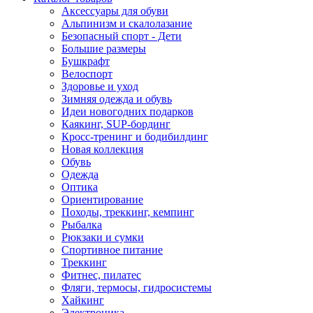
Аксессуары для обуви
Альпинизм и скалолазание
Безопасный спорт - Дети
Большие размеры
Бушкрафт
Велоспорт
Здоровье и уход
Зимняя одежда и обувь
Идеи новогодних подарков
Каякинг, SUP-бординг
Кросс-тренинг и бодибилдинг
Новая коллекция
Обувь
Одежда
Оптика
Ориентирование
Походы, треккинг, кемпинг
Рыбалка
Рюкзаки и сумки
Спортивное питание
Треккинг
Фитнес, пилатес
Фляги, термосы, гидросистемы
Хайкинг
Электроника