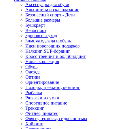
Аксессуары для обуви
Альпинизм и скалолазание
Безопасный спорт - Дети
Большие размеры
Бушкрафт
Велоспорт
Здоровье и уход
Зимняя одежда и обувь
Идеи новогодних подарков
Каякинг, SUP-бординг
Кросс-тренинг и бодибилдинг
Новая коллекция
Обувь
Одежда
Оптика
Ориентирование
Походы, треккинг, кемпинг
Рыбалка
Рюкзаки и сумки
Спортивное питание
Треккинг
Фитнес, пилатес
Фляги, термосы, гидросистемы
Хайкинг
Электроника