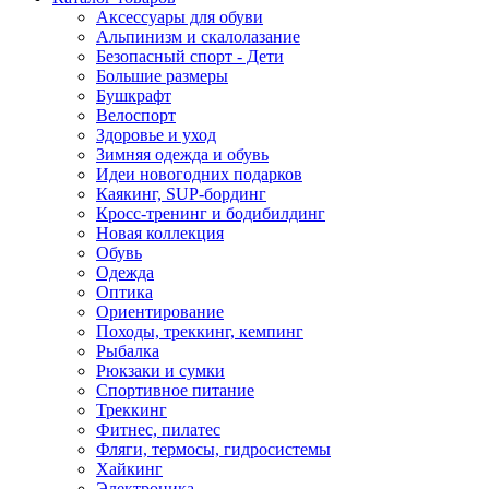
Аксессуары для обуви
Альпинизм и скалолазание
Безопасный спорт - Дети
Большие размеры
Бушкрафт
Велоспорт
Здоровье и уход
Зимняя одежда и обувь
Идеи новогодних подарков
Каякинг, SUP-бординг
Кросс-тренинг и бодибилдинг
Новая коллекция
Обувь
Одежда
Оптика
Ориентирование
Походы, треккинг, кемпинг
Рыбалка
Рюкзаки и сумки
Спортивное питание
Треккинг
Фитнес, пилатес
Фляги, термосы, гидросистемы
Хайкинг
Электроника