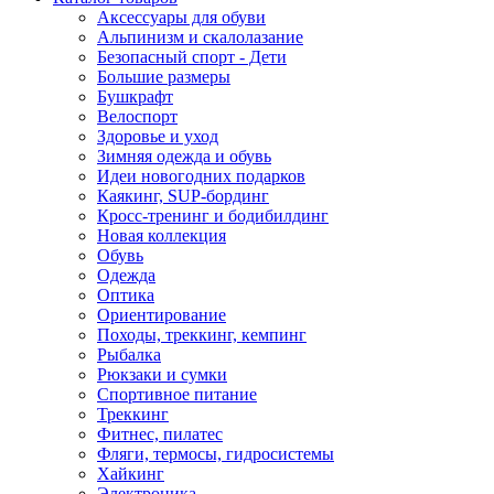
Аксессуары для обуви
Альпинизм и скалолазание
Безопасный спорт - Дети
Большие размеры
Бушкрафт
Велоспорт
Здоровье и уход
Зимняя одежда и обувь
Идеи новогодних подарков
Каякинг, SUP-бординг
Кросс-тренинг и бодибилдинг
Новая коллекция
Обувь
Одежда
Оптика
Ориентирование
Походы, треккинг, кемпинг
Рыбалка
Рюкзаки и сумки
Спортивное питание
Треккинг
Фитнес, пилатес
Фляги, термосы, гидросистемы
Хайкинг
Электроника