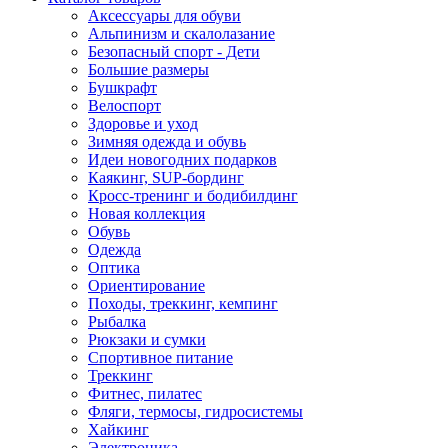
Аксессуары для обуви
Альпинизм и скалолазание
Безопасный спорт - Дети
Большие размеры
Бушкрафт
Велоспорт
Здоровье и уход
Зимняя одежда и обувь
Идеи новогодних подарков
Каякинг, SUP-бординг
Кросс-тренинг и бодибилдинг
Новая коллекция
Обувь
Одежда
Оптика
Ориентирование
Походы, треккинг, кемпинг
Рыбалка
Рюкзаки и сумки
Спортивное питание
Треккинг
Фитнес, пилатес
Фляги, термосы, гидросистемы
Хайкинг
Электроника