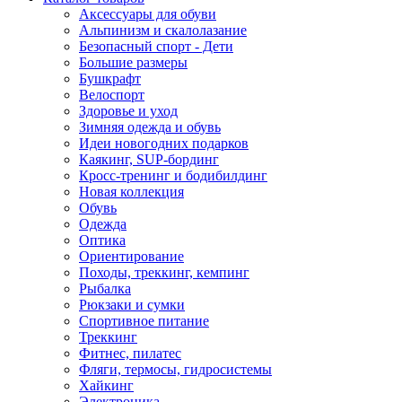
Аксессуары для обуви
Альпинизм и скалолазание
Безопасный спорт - Дети
Большие размеры
Бушкрафт
Велоспорт
Здоровье и уход
Зимняя одежда и обувь
Идеи новогодних подарков
Каякинг, SUP-бординг
Кросс-тренинг и бодибилдинг
Новая коллекция
Обувь
Одежда
Оптика
Ориентирование
Походы, треккинг, кемпинг
Рыбалка
Рюкзаки и сумки
Спортивное питание
Треккинг
Фитнес, пилатес
Фляги, термосы, гидросистемы
Хайкинг
Электроника