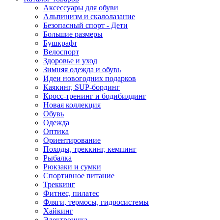
Аксессуары для обуви
Альпинизм и скалолазание
Безопасный спорт - Дети
Большие размеры
Бушкрафт
Велоспорт
Здоровье и уход
Зимняя одежда и обувь
Идеи новогодних подарков
Каякинг, SUP-бординг
Кросс-тренинг и бодибилдинг
Новая коллекция
Обувь
Одежда
Оптика
Ориентирование
Походы, треккинг, кемпинг
Рыбалка
Рюкзаки и сумки
Спортивное питание
Треккинг
Фитнес, пилатес
Фляги, термосы, гидросистемы
Хайкинг
Электроника