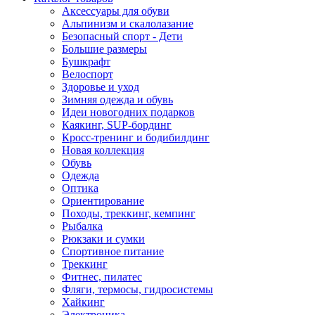
Аксессуары для обуви
Альпинизм и скалолазание
Безопасный спорт - Дети
Большие размеры
Бушкрафт
Велоспорт
Здоровье и уход
Зимняя одежда и обувь
Идеи новогодних подарков
Каякинг, SUP-бординг
Кросс-тренинг и бодибилдинг
Новая коллекция
Обувь
Одежда
Оптика
Ориентирование
Походы, треккинг, кемпинг
Рыбалка
Рюкзаки и сумки
Спортивное питание
Треккинг
Фитнес, пилатес
Фляги, термосы, гидросистемы
Хайкинг
Электроника