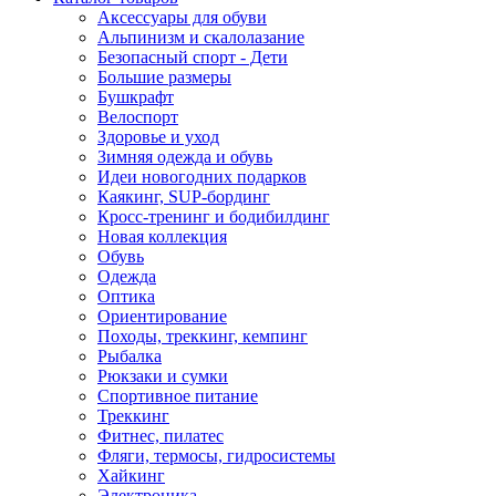
Аксессуары для обуви
Альпинизм и скалолазание
Безопасный спорт - Дети
Большие размеры
Бушкрафт
Велоспорт
Здоровье и уход
Зимняя одежда и обувь
Идеи новогодних подарков
Каякинг, SUP-бординг
Кросс-тренинг и бодибилдинг
Новая коллекция
Обувь
Одежда
Оптика
Ориентирование
Походы, треккинг, кемпинг
Рыбалка
Рюкзаки и сумки
Спортивное питание
Треккинг
Фитнес, пилатес
Фляги, термосы, гидросистемы
Хайкинг
Электроника