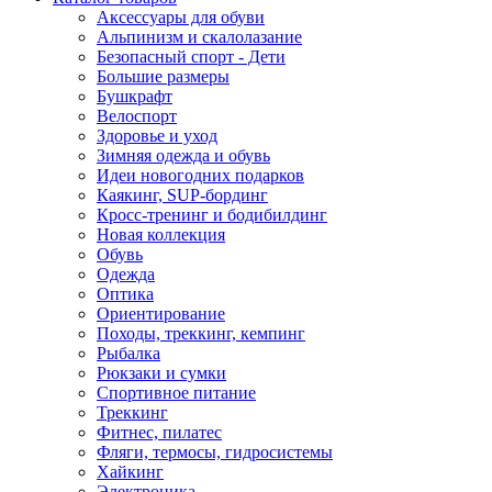
Аксессуары для обуви
Альпинизм и скалолазание
Безопасный спорт - Дети
Большие размеры
Бушкрафт
Велоспорт
Здоровье и уход
Зимняя одежда и обувь
Идеи новогодних подарков
Каякинг, SUP-бординг
Кросс-тренинг и бодибилдинг
Новая коллекция
Обувь
Одежда
Оптика
Ориентирование
Походы, треккинг, кемпинг
Рыбалка
Рюкзаки и сумки
Спортивное питание
Треккинг
Фитнес, пилатес
Фляги, термосы, гидросистемы
Хайкинг
Электроника