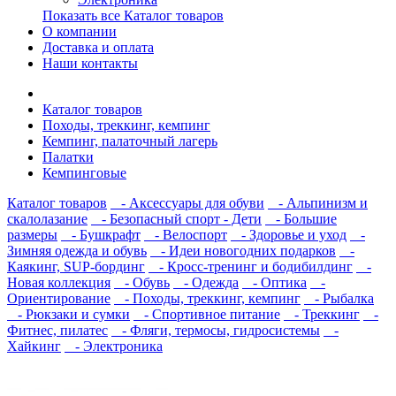
Показать все Каталог товаров
О компании
Доставка и оплата
Наши контакты
Каталог товаров
Походы, треккинг, кемпинг
Кемпинг, палаточный лагерь
Палатки
Кемпинговые
Каталог товаров
- Аксессуары для обуви
- Альпинизм и
скалолазание
- Безопасный спорт - Дети
- Большие
размеры
- Бушкрафт
- Велоспорт
- Здоровье и уход
-
Зимняя одежда и обувь
- Идеи новогодних подарков
-
Каякинг, SUP-бординг
- Кросс-тренинг и бодибилдинг
-
Новая коллекция
- Обувь
- Одежда
- Оптика
-
Ориентирование
- Походы, треккинг, кемпинг
- Рыбалка
- Рюкзаки и сумки
- Спортивное питание
- Треккинг
-
Фитнес, пилатес
- Фляги, термосы, гидросистемы
-
Хайкинг
- Электроника