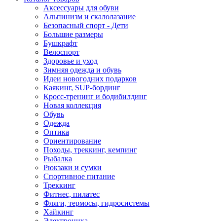
Аксессуары для обуви
Альпинизм и скалолазание
Безопасный спорт - Дети
Большие размеры
Бушкрафт
Велоспорт
Здоровье и уход
Зимняя одежда и обувь
Идеи новогодних подарков
Каякинг, SUP-бординг
Кросс-тренинг и бодибилдинг
Новая коллекция
Обувь
Одежда
Оптика
Ориентирование
Походы, треккинг, кемпинг
Рыбалка
Рюкзаки и сумки
Спортивное питание
Треккинг
Фитнес, пилатес
Фляги, термосы, гидросистемы
Хайкинг
Электроника