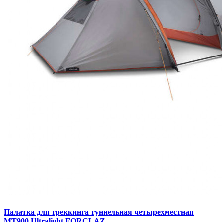
Палатка для треккинга туннельная четырехместная
MT900 Ultralight FORCLAZ