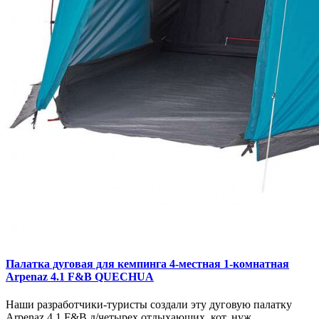
Палатка дуговая для кемпинга 4-местная 1-комнатная
Arpenaz 4.1 F&B QUECHUA
Наши разработчики-туристы создали эту дуговую палатку
Arpenaz 4.1 F&B д/четырех отдыхающих, кот. нуж..