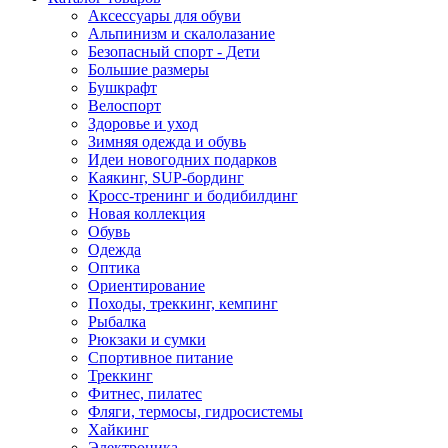
Аксессуары для обуви
Альпинизм и скалолазание
Безопасный спорт - Дети
Большие размеры
Бушкрафт
Велоспорт
Здоровье и уход
Зимняя одежда и обувь
Идеи новогодних подарков
Каякинг, SUP-бординг
Кросс-тренинг и бодибилдинг
Новая коллекция
Обувь
Одежда
Оптика
Ориентирование
Походы, треккинг, кемпинг
Рыбалка
Рюкзаки и сумки
Спортивное питание
Треккинг
Фитнес, пилатес
Фляги, термосы, гидросистемы
Хайкинг
Электроника