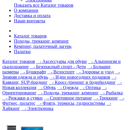
Показать все Каталог товаров
О компании
Доставка и оплата
Наши контакты
Каталог товаров
Походы, треккинг, кемпинг
Кемпинг, палаточный лагерь
Палатки
Каталог товаров
- Аксессуары для обуви
- Альпинизм и
скалолазание
- Безопасный спорт - Дети
- Большие
размеры
- Бушкрафт
- Велоспорт
- Здоровье и уход
-
Зимняя одежда и обувь
- Идеи новогодних подарков
-
Каякинг, SUP-бординг
- Кросс-тренинг и бодибилдинг
-
Новая коллекция
- Обувь
- Одежда
- Оптика
-
Ориентирование
- Походы, треккинг, кемпинг
- Рыбалка
- Рюкзаки и сумки
- Спортивное питание
- Треккинг
-
Фитнес, пилатес
- Фляги, термосы, гидросистемы
-
Хайкинг
- Электроника