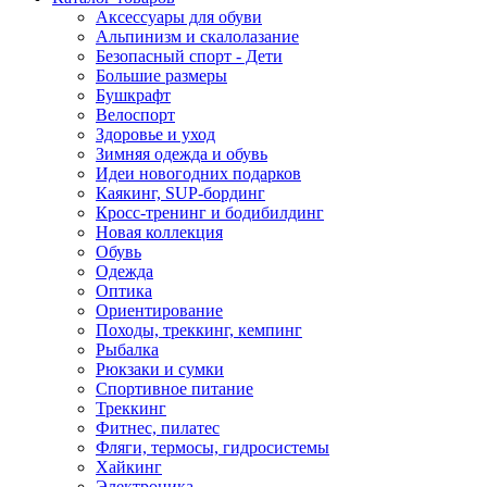
Аксессуары для обуви
Альпинизм и скалолазание
Безопасный спорт - Дети
Большие размеры
Бушкрафт
Велоспорт
Здоровье и уход
Зимняя одежда и обувь
Идеи новогодних подарков
Каякинг, SUP-бординг
Кросс-тренинг и бодибилдинг
Новая коллекция
Обувь
Одежда
Оптика
Ориентирование
Походы, треккинг, кемпинг
Рыбалка
Рюкзаки и сумки
Спортивное питание
Треккинг
Фитнес, пилатес
Фляги, термосы, гидросистемы
Хайкинг
Электроника