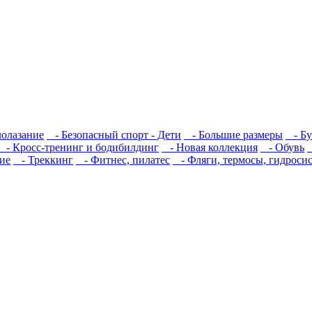
олазание
- Безопасный спорт - Дети
- Большие размеры
- Бу
- Кросс-тренинг и бодибилдинг
- Новая коллекция
- Обувь
ие
- Треккинг
- Фитнес, пилатес
- Фляги, термосы, гидроси